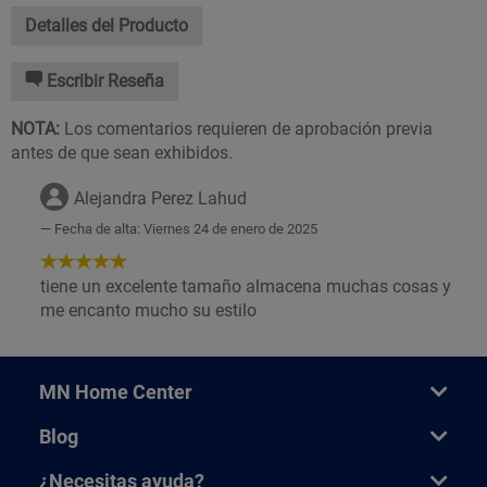
Detalles del Producto
Escribir Reseña
NOTA:
Los comentarios requieren de aprobación previa
antes de que sean exhibidos.
Alejandra Perez Lahud
Fecha de alta: Viernes 24 de enero de 2025
5
de
tiene un excelente tamaño almacena muchas cosas y
5
me encanto mucho su estilo
Estrellas!
MN Home Center
Blog
¿Necesitas ayuda?