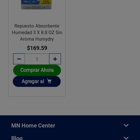
Repuesto Absorbente
Humedad 3 X 8.8 OZ Sin
Aroma Humydry
$169.59
Comprar Ahora
Añadir
Agregar
al
MN Home Center
Blog