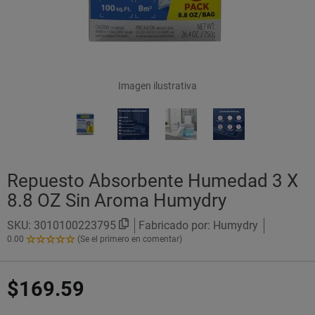
Imagen ilustrativa
Repuesto Absorbente Humedad 3 X
8.8 OZ Sin Aroma Humydry
SKU:
3010100223795
Fabricado por: Humydry
0.00
(Se el primero en comentar)
0.00
de
5
$169.59
Estrellas!