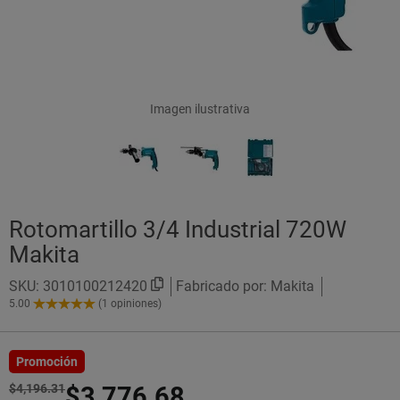
Imagen ilustrativa
Rotomartillo 3/4 Industrial 720W
Makita
SKU:
3010100212420
Fabricado por: Makita
5.00
(1 opiniones)
5.00
de
5
Estrellas!
Promoción
$4,196.31
$3,776.68