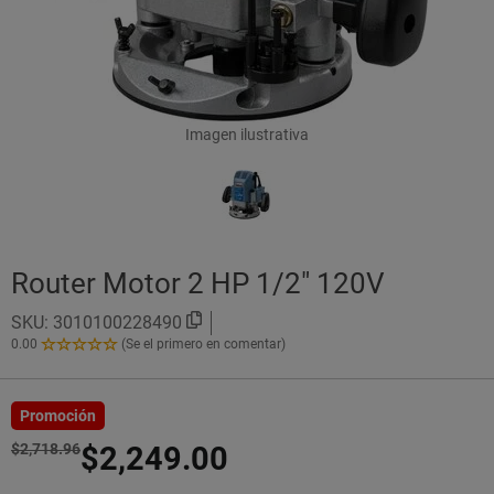
Imagen ilustrativa
Router Motor 2 HP 1/2" 120V
SKU:
3010100228490
0.00
(Se el primero en comentar)
0.00
de
5
Estrellas!
Promoción
$2,718.96
$2,249.00