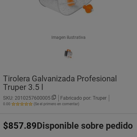
Imagen ilustrativa
Tirolera Galvanizada Profesional
Truper 3.5 l
SKU:
2010257600005
Fabricado por: Truper
0.00
(Se el primero en comentar)
0.00
de
5
$857.89
Disponible sobre pedido
Estrellas!