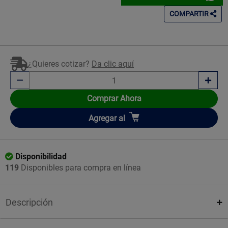
COMPARTIR
¿Quieres cotizar?
Da clic aquí
Comprar Ahora
Añadir
Agregar
al
Disponibilidad
119
Disponibles para compra en línea
Descripción