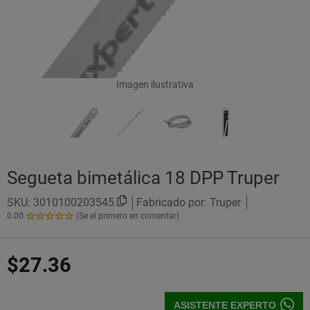
Imagen ilustrativa
Segueta bimetálica 18 DPP Truper
SKU:
3010100203545
Fabricado por: Truper
0.00
(Se el primero en comentar)
0.00
de
5
$27.36
Estrellas!
ASISTENTE EXPERTO