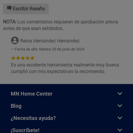
Escribir Reseña
NOTA:
Los comentarios requieren de aprobación previa
antes de que sean exhibidos.
Reina Hernández Hernández
Fecha de alta: Martes 25 de junio de 2024
5
de
Es una excelente herramienta realmente muy buena
5
cumplió con mis expectativas la recomiendo.
Estrellas!
MN Home Center
Blog
¿Necesitas ayuda?
¡Suscríbete!