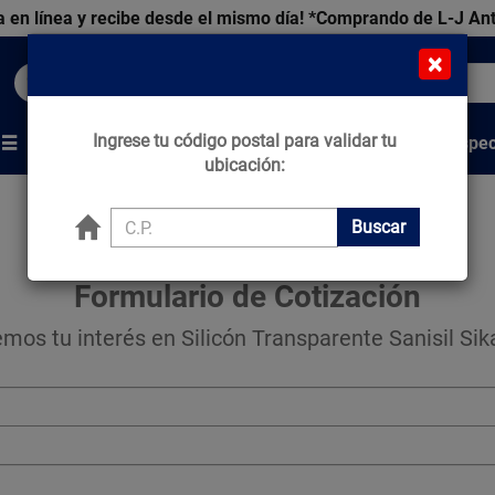
 en línea y recibe desde el mismo día!
*Comprando de L-J An
×
Buscar productos, marcas y ofertas...
Ingrese tu código postal para validar tu
Venta Espec
s
Marcas
Tips que Construyen
ubicación:
Buscar
Formulario de Cotización
os tu interés en Silicón Transparente Sanisil Si