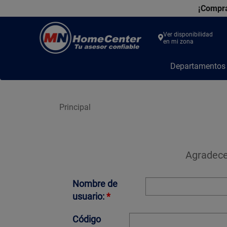
¡Compra
Ver disponibilidad
en mi zona
MN
Departamento
Home
Center
Principal
Agradecem
Nombre de
usuario:
*
Código