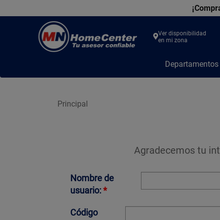
¡Compra
Ver disponibilidad
en mi zona
MN
Departamento
Home
Center
Principal
Agradecemos tu int
Nombre de
usuario:
*
Código