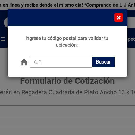
 en línea y recibe desde el mismo día!
*Comprando de L-J An
×
Buscar productos, marcas y ofertas...
Ingrese tu código postal para validar tu
Venta Espec
s
Marcas
Tips que Construyen
ubicación:
Buscar
Formulario de Cotización
erés en Regadera Cuadrada de Plato Ancho 10 x 10