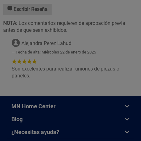
Escribir Reseña
NOTA:
Los comentarios requieren de aprobación previa
antes de que sean exhibidos.
Alejandra Perez Lahud
Fecha de alta: Miércoles 22 de enero de 2025
5
de
Son excelentes para realizar uniones de piezas o
5
paneles.
Estrellas!
MN Home Center
Blog
¿Necesitas ayuda?