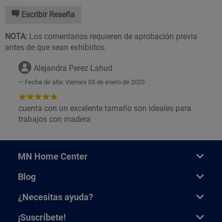
Escribir Reseña
NOTA:
Los comentarios requieren de aprobación previa
antes de que sean exhibidos.
Alejandra Perez Lahud
Fecha de alta: Viernes 03 de enero de 2025
5
de
cuenta con un excelente tamaño son ideales para
5
trabajos con madera
Estrellas!
MN Home Center
Blog
¿Necesitas ayuda?
¡Suscríbete!