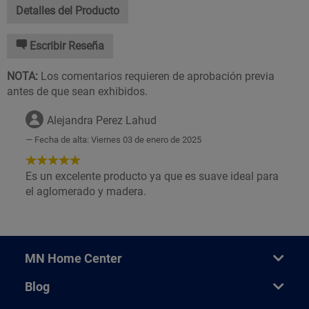
Detalles del Producto
Escribir Reseña
NOTA:
Los comentarios requieren de aprobación previa
antes de que sean exhibidos.
Alejandra Perez Lahud
Fecha de alta: Viernes 03 de enero de 2025
5
de
Es un excelente producto ya que es suave ideal para
5
el aglomerado y madera.
Estrellas!
MN Home Center
Blog