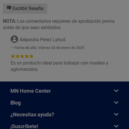
Escribir Reseña
NOTA:
Los comentarios requieren de aprobación previa
antes de que sean exhibidos.
Alejandra Perez Lahud
Fecha de alta: Viernes 03 de enero de 2025
5
de
Es un producto ideal para trabajar con madera y
5
aglomerados.
Estrellas!
MN Home Center
Blog
¿Necesitas ayuda?
¡Suscríbete!