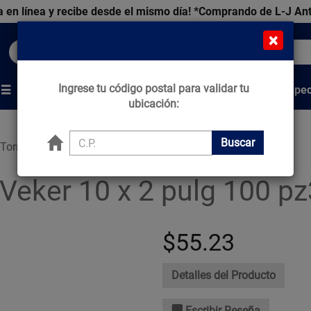
 en línea y recibe desde el mismo día!
*Comprando de L-J An
×
Buscar productos, marcas y ofertas...
Ingrese tu código postal para validar tu
Venta Espec
s
Marcas
Tips que Construyen
ubicación:
Buscar
Tornillo Madera Veker 10 x 2 pulg 100 pz
 Veker 10 x 2 pulg 100
$55.23
Detalles del Producto
Escribir Reseña