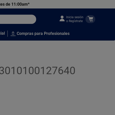
tes de 11:00am*
Inicia sesión
o Regístrate
ial
Compras para Profesionales
 pz3010100127640