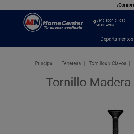
¡Compra
Ver disponibilidad
en mi zona
MN
Departamento
Home
Center
Principal
Ferretería
Tornillos y Clavos
Tornillo Madera