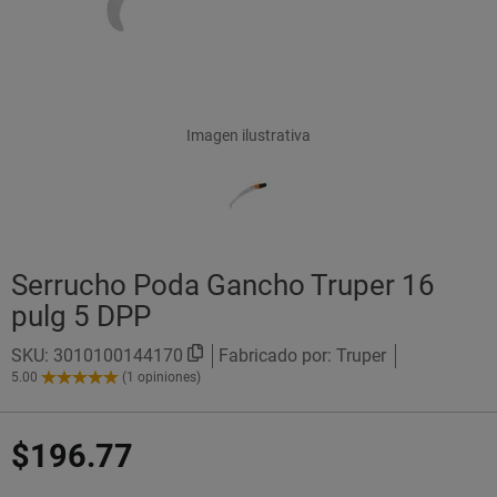
Imagen ilustrativa
Serrucho Poda Gancho Truper 16
pulg 5 DPP
SKU:
3010100144170
Fabricado por: Truper
5.00
(1 opiniones)
5.00
de
5
$196.77
Estrellas!