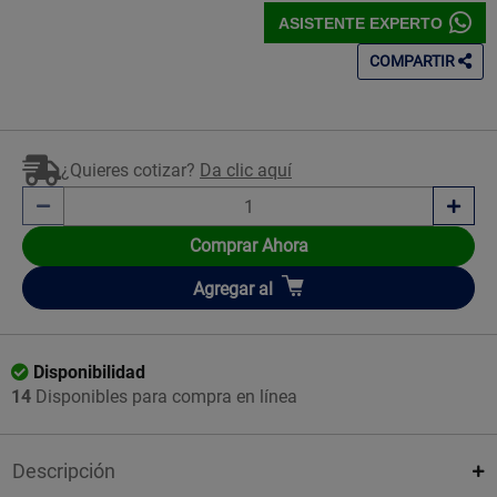
ASISTENTE EXPERTO
COMPARTIR
¿Quieres cotizar?
Da clic aquí
Comprar Ahora
Añadir
Agregar
al
Disponibilidad
14
Disponibles para compra en línea
Descripción