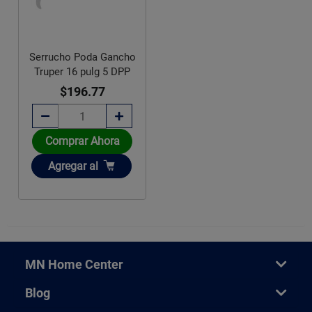
Serrucho Poda Gancho
Truper 16 pulg 5 DPP
$196.77
Comprar Ahora
Añadir
Agregar
al
MN Home Center
Blog