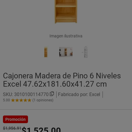
Imagen ilustrativa
Cajonera Madera de Pino 6 Niveles
Excel 47.62x181.60x41.27 cm
SKU:
3010100114770
Fabricado por: Excel
5.00
(1 opiniones)
5.00
de
5
Estrellas!
Promoción
$1,956.91
$1,525.00