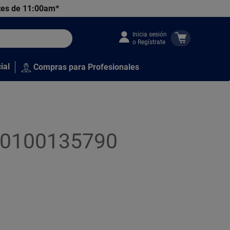
tes de 11:00am*
Inicia sesión
o Regístrate
ial
Compras para Profesionales
010100135790