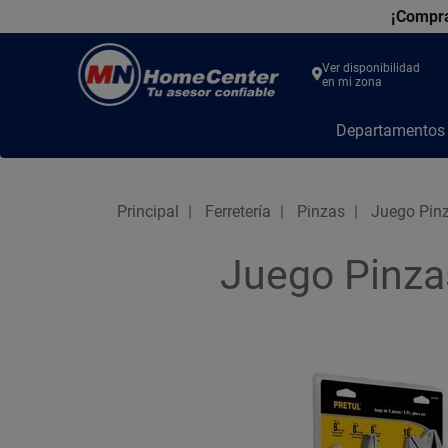
¡Compra
Ver disponibilidad
en mi zona
MN
Departamento
Home
Center
Principal
Ferretería
Pinzas
Juego Pinz
Juego Pinza