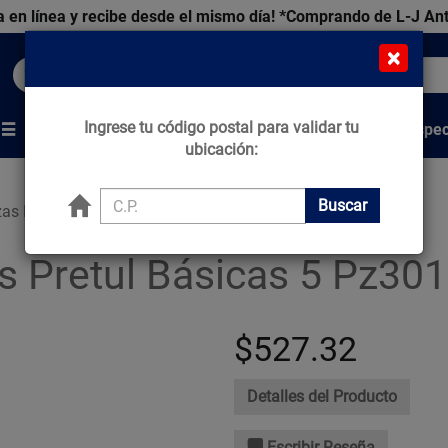
 en línea y recibe desde el mismo día!
*Comprando de L-J An
×
Buscar productos, marcas y ofertas...
Ingrese tu código postal para validar tu
Venta Espec
s
Marcas
Tips que Construyen
ubicación:
Buscar
as Pretul Básicas 5 Pz
s Pretul Básicas 5 Pz3
$527.32
Detalles del Producto
Escribir Reseña