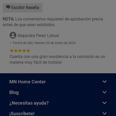
Escribir Reseña
NOTA:
Los comentarios requieren de aprobación previa
antes de que sean exhibidos.
Alejandra Perez Lahud
Fecha de alta: Viernes 03 de enero de 2025
5
de
Cuenta con una gran resistencia a la corrosión es un
5
materia muy fácil de instalar.
Estrellas!
MN Home Center
Blog
¿Necesitas ayuda?
¡Suscríbete!