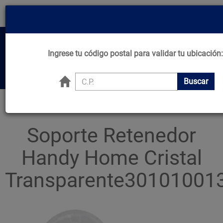
¡Compra en línea y recibe desde el mismo día!
*Comprando de L-J Antes de 11:00am*
MN
Home
Ingrese tu código postal para validar tu ubicación:
Center
Buscar productos, marcas y ofertas...
Buscar
Principal
Ferretería
Ménsulas
Soporte Retenedor Handy Home Cristal Transparente
Soporte Retenedor
Handy Home Cristal
Transparente30101001