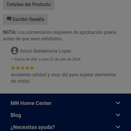
Detalles del Producto
Escribir Reseña
NOTA:
Los comentarios requieren de aprobación previa
antes de que sean exhibidos.
Arturo Balderrama Lopez
Fecha de alta: Lunes 22 de julio de 2024
5
de
excelente calidad y muy útil para sujetar elementos
5
de cristal
Estrellas!
MN Home Center
Blog
¿Necesitas ayuda?