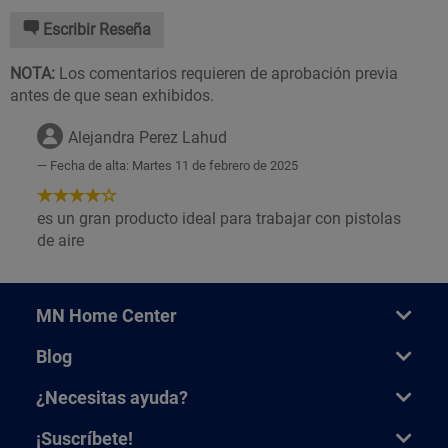
Escribir Reseña
NOTA:
Los comentarios requieren de aprobación previa
antes de que sean exhibidos.
Alejandra Perez Lahud
Fecha de alta: Martes 11 de febrero de 2025
4
de
es un gran producto ideal para trabajar con pistolas
5
de aire
Estrellas!
MN Home Center
Blog
¿Necesitas ayuda?
¡Suscríbete!