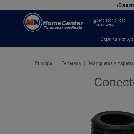
¡Compra
Ver disponibilidad
en mi zona
MN
Departamento
Home
Center
Principal
Ferretería
Mangueras y Asperso
Conect