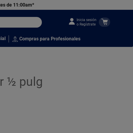
tes de 11:00am*
Inicia sesión
o Regístrate
ial
Compras para Profesionales
r ½ pulg