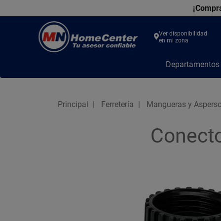
¡Compra
Ver disponibilidad
en mi zona
MN
Departamento
Home
Center
Principal
Ferretería
Mangueras y Asperso
Conecto