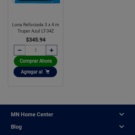
Lona Reforzada 3 x 4 m
Truper Azul LT-34Z
$345.94
Comprar Ahora
Añadir
Agregar
al
MN Home Center
Blog