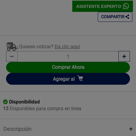
ASISTENTE EXPERTO
COMPARTIR
¿Quieres cotizar?
Da clic aquí
Comprar Ahora
Añadir
Agregar
al
Disponibilidad
13
Disponibles para compra en línea
Descripción