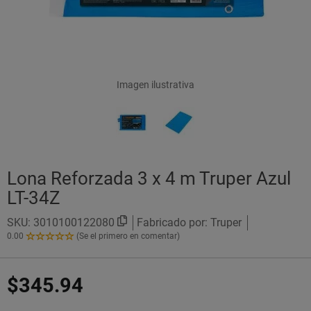
Imagen ilustrativa
Lona Reforzada 3 x 4 m Truper Azul
LT-34Z
SKU:
3010100122080
Fabricado por: Truper
0.00
(Se el primero en comentar)
0.00
de
5
$345.94
Estrellas!