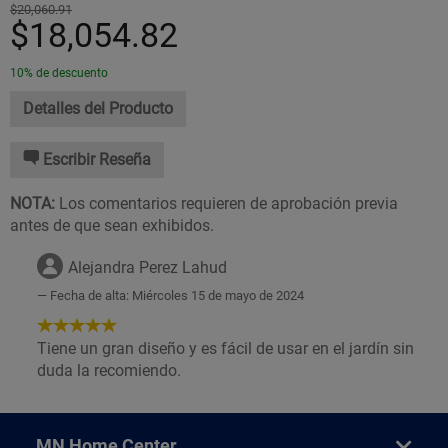
$20,060.91
$18,054.82
10% de descuento
Detalles del Producto
Escribir Reseña
NOTA:
Los comentarios requieren de aprobación previa
antes de que sean exhibidos.
Alejandra Perez Lahud
Fecha de alta: Miércoles 15 de mayo de 2024
5
de
Tiene un gran diseño y es fácil de usar en el jardín sin
5
duda la recomiendo.
Estrellas!
MN Home Center