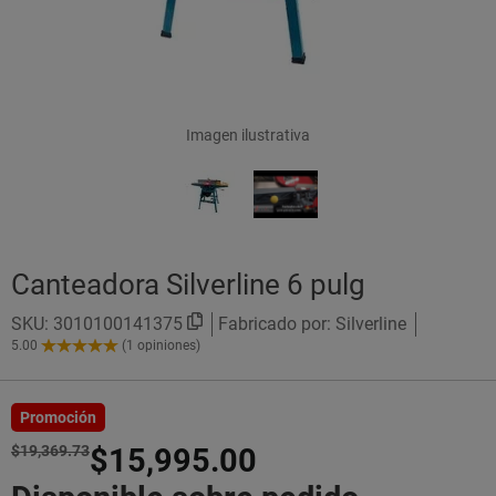
Imagen ilustrativa
Canteadora Silverline 6 pulg
SKU:
3010100141375
Fabricado por: Silverline
5.00
(1 opiniones)
5.00
de
5
Estrellas!
Promoción
$19,369.73
$15,995.00