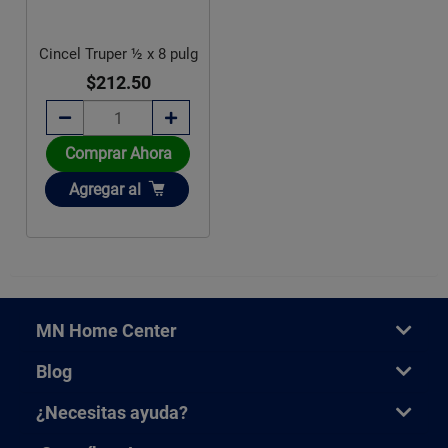
Cincel Truper ½ x 8 pulg
$212.50
Comprar Ahora
Añadir
Agregar
al
MN Home Center
Blog
¿Necesitas ayuda?