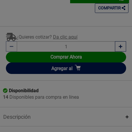
COMPARTIR
¿Quieres cotizar?
Da clic aquí
Comprar Ahora
Añadir
Agregar
al
Disponibilidad
14
Disponibles para compra en línea
Descripción