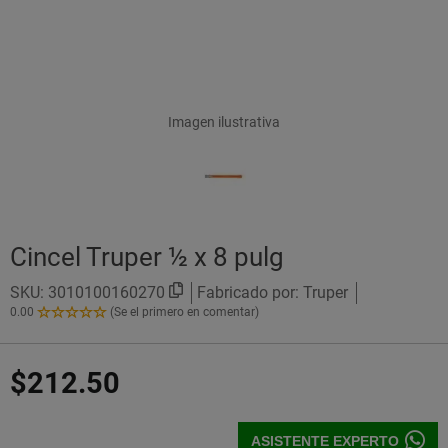
Imagen ilustrativa
Cincel Truper ½ x 8 pulg
SKU:
3010100160270
Fabricado por: Truper
0.00
(Se el primero en comentar)
0.00
de
5
$212.50
Estrellas!
ASISTENTE EXPERTO