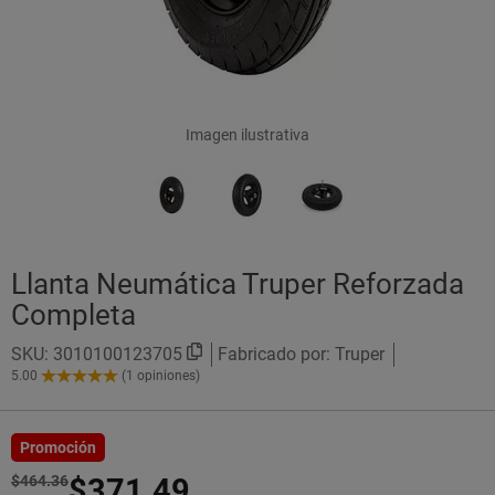
Imagen ilustrativa
Llanta Neumática Truper Reforzada
Completa
SKU:
3010100123705
Fabricado por: Truper
5.00
(1 opiniones)
5.00
de
5
Estrellas!
Promoción
$464.36
$371.49