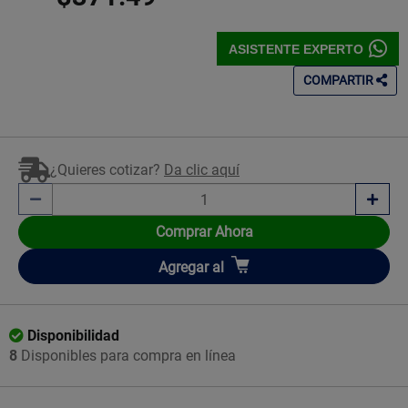
ASISTENTE EXPERTO
COMPARTIR
¿Quieres cotizar?
Da clic aquí
Comprar Ahora
Añadir
Agregar
al
Disponibilidad
8
Disponibles para compra en línea