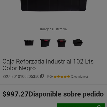
Imagen ilustrativa
Caja Reforzada Industrial 102 Lts
Color Negro
SKU:
3010100205350
5.00
(2 opiniones)
5.00
de
5
$997.27
Disponible sobre pedido
Estrellas!