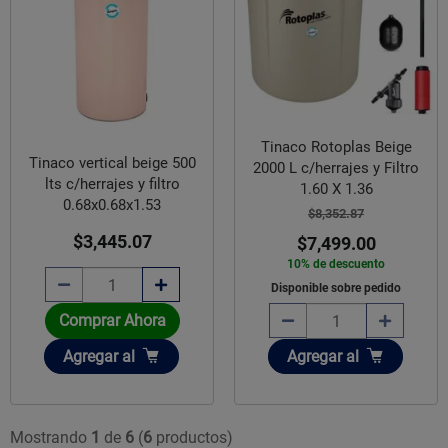
Tinaco Rotoplas Beige
Tinaco vertical beige 500
2000 L c/herrajes y Filtro
lts c/herrajes y filtro
1.60 X 1.36
0.68x0.68x1.53
$8,352.87
$3,445.07
$7,499.00
10% de descuento
Disponible sobre pedido
Comprar Ahora
Añadir
Añadir
Agregar
al
Agregar
al
Mostrando
1
de
6
(
6
productos)