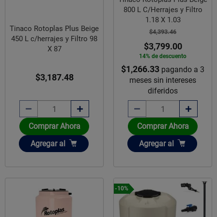
800 L C/Herrajes y Filtro
1.18 X 1.03
Tinaco Rotoplas Plus Beige
$4,393.46
450 L c/herrajes y Filtro 98
$3,799.00
X 87
14% de descuento
$1,266.33
pagando a 3
$3,187.48
meses sin intereses
diferidos
Comprar Ahora
Comprar Ahora
Añadir
Añadir
Agregar
al
Agregar
al
-10%