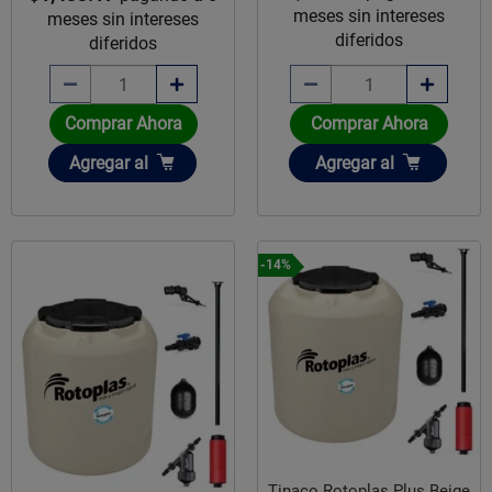
meses sin intereses
meses sin intereses
diferidos
diferidos
Comprar Ahora
Comprar Ahora
Añadir
Añadir
Agregar
al
Agregar
al
-14%
Tinaco Rotoplas Plus Beige