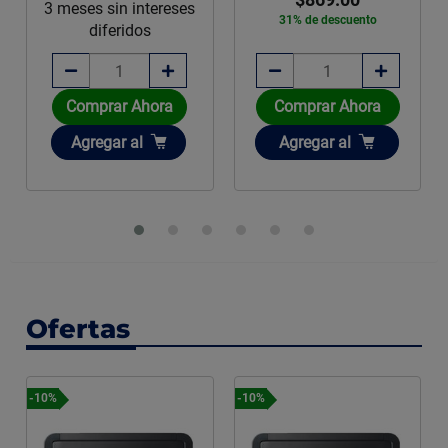
3 meses sin intereses
31% de descuento
diferidos
Comprar Ahora
Comprar Ahora
Añadir
Añadir
Agregar
al
Agregar
al
Ofertas
-10%
-10%