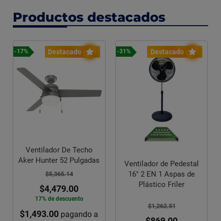
Productos destacados
Destacado
Destacado
-17%
-31%
Ventilador De Techo
Aker Hunter 52 Pulgadas
Ventilador de Pedestal
16" 2 EN 1 Aspas de
$5,365.14
Plástico Friler
$4,479.00
17% de descuento
$1,262.51
$1,493.00
pagando a
$869.00