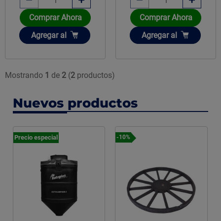
Comprar Ahora
Comprar Ahora
Añadir
Añadir
Agregar
al
Agregar
al
Mostrando
1
de
2
(
2
productos)
Nuevos productos
Precio especial
-10%