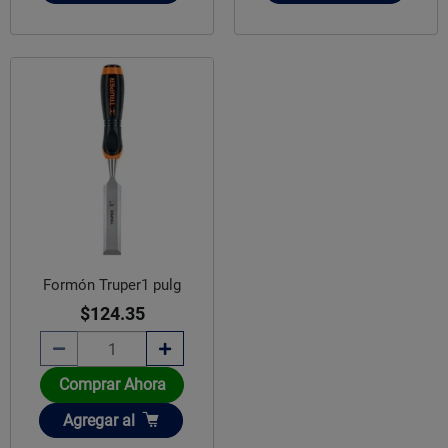
Formón Truper1 pulg
$124.35
Comprar Ahora
Añadir
Agregar
al