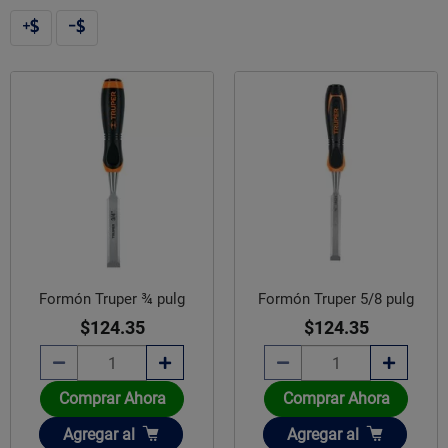
Formón Truper ¾ pulg
Formón Truper 5/8 pulg
$124.35
$124.35
Comprar Ahora
Comprar Ahora
Añadir
Añadir
Agregar
al
Agregar
al