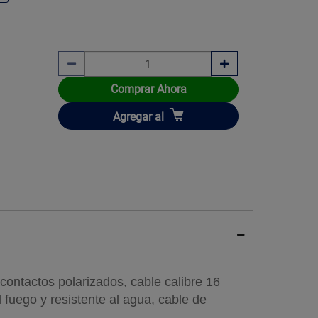
Comprar Ahora
Añadir
Agregar
al
 contactos polarizados, cable calibre 16
fuego y resistente al agua, cable de