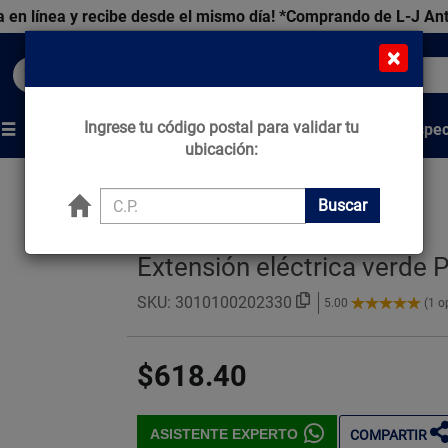
 en línea y recibe desde el mismo día!
*Comprando de L-J An
×
Buscar productos, marcas y ofertas...
Ingrese tu código postal para validar tu
Venta Espec
s
Marcas
Tips que Construyen
ubicación:
Buscar
Extensión eléctrica verde
SKU:
3010100202330
5.00
(1 o
5.00
de
5
$618.40
Estrellas!
ASISTENTE EXPERTO
COMPARTIR