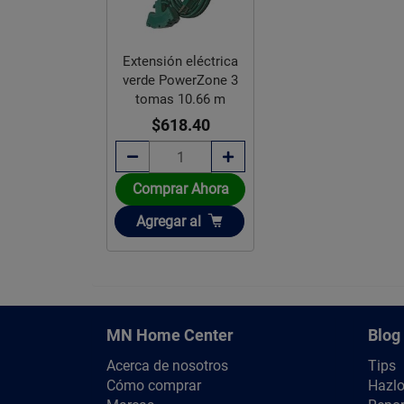
Extensión eléctrica
verde PowerZone 3
tomas 10.66 m
$618.40
Comprar Ahora
Añadir
Agregar
al
MN Home Center
Blog
Acerca de nosotros
Tips
Cómo comprar
Hazlo