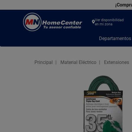
¡Compra
Ver disponibilidad
en mi zona
MN
Departamento
Home
Center
Principal
Material Eléctrico
Extensiones