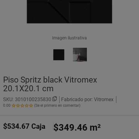
Imagen ilustrativa
Piso Spritz black Vitromex
20.1X20.1 cm
SKU:
3010100235830
Fabricado por: Vitromex
0.00
(Se el primero en comentar)
0.00
de
5
$534.67
Caja
$349.46
m²
Estrellas!