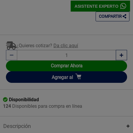
ASISTENTE EXPERTO
COMPARTIR
¿Quieres cotizar?
Da clic aquí
Comprar Ahora
Añadir
Agregar
al
Disponibilidad
124
Disponibles para compra en línea
Descripción