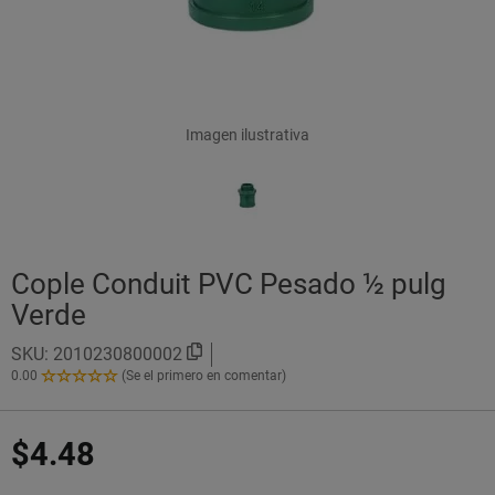
Imagen ilustrativa
Cople Conduit PVC Pesado ½ pulg
Verde
SKU:
2010230800002
0.00
(Se el primero en comentar)
0.00
de
5
$4.48
Estrellas!