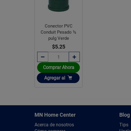
Conector PVC
Conduit Pesado ½
pulg Verde
$5.25
Comprar Ahora
Añadir
Agregar
al
MN Home Center
Blog
Acerca de nosotros
Tips