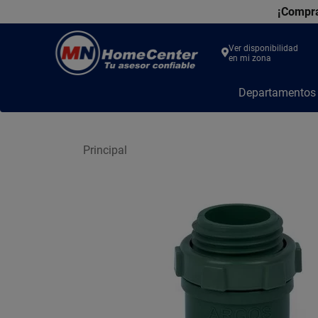
¡Compra
Ver disponibilidad
en mi zona
MN
Departamento
Home
Center
Principal