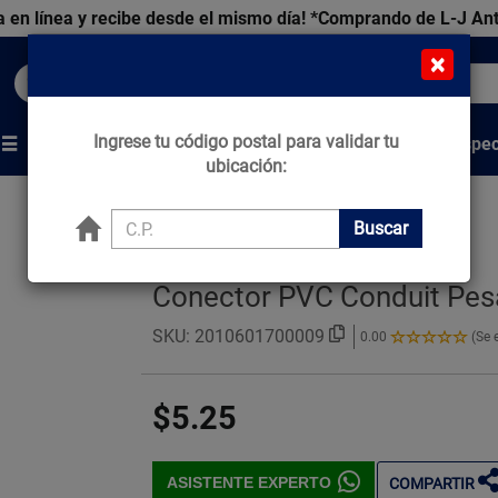
 en línea y recibe desde el mismo día!
*Comprando de L-J An
×
Buscar productos, marcas y ofertas...
Ingrese tu código postal para validar tu
Venta Espec
s
Marcas
Tips que Construyen
ubicación:
Buscar
Conector PVC Conduit Pes
SKU:
2010601700009
0.00
(Se 
0.00
de
5
$5.25
Estrellas!
ASISTENTE EXPERTO
COMPARTIR