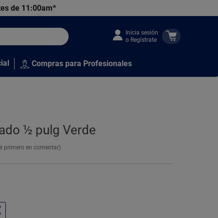
tes de 11:00am*
Inicia sesión
o Regístrate
ial
Compras para Profesionales
ado ½ pulg Verde
el primero en comentar)