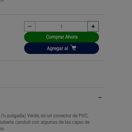
Comprar Ahora
Añadir
Agregar
al
(½ pulgada) Verde, es un conector de PVC,
 tubería conduit con algunas de las cajas de
os.