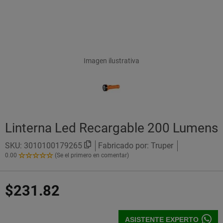
Imagen ilustrativa
Linterna Led Recargable 200 Lumens
SKU:
3010100179265
Fabricado por: Truper
0.00
(Se el primero en comentar)
0.00
de
5
$231.82
Estrellas!
ASISTENTE EXPERTO