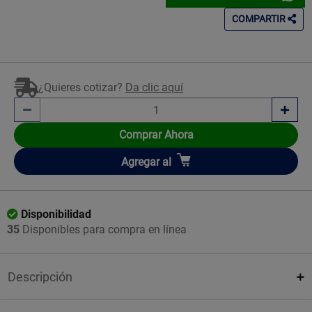
COMPARTIR
¿Quieres cotizar?
Da clic aquí
Comprar Ahora
Añadir
Agregar
al
Disponibilidad
35
Disponibles para compra en línea
Descripción