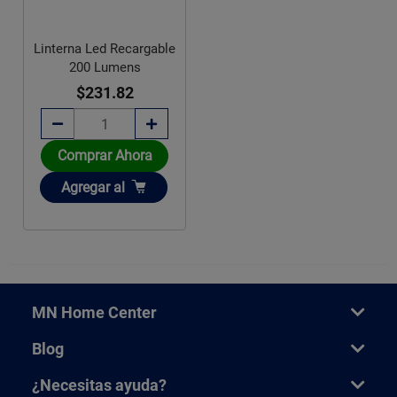
Linterna Led Recargable
200 Lumens
$231.82
Comprar Ahora
Añadir
Agregar
al
MN Home Center
Blog
¿Necesitas ayuda?