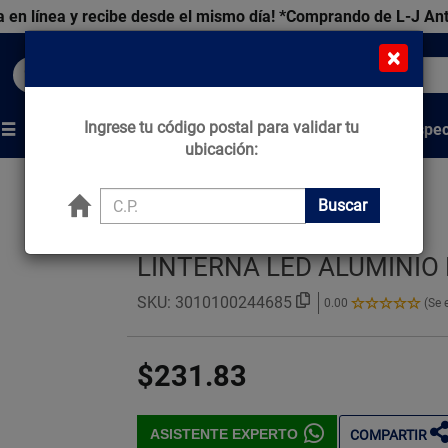
 en línea y recibe desde el mismo día!
*Comprando de L-J An
×
Buscar productos, marcas y ofertas...
Ingrese tu código postal para validar tu
Venta Espec
s
Marcas
Tips que Construyen
ubicación:
Buscar
LINTERNA LED ALUMINIO
SKU:
3010100244685
0.00
(Se 
0.00
de
5
$231.83
Estrellas!
ASISTENTE EXPERTO
COMPARTIR