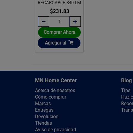
RECARGABLE 340 LM
$231.83
Comprar Ahora
Añadir
Agregar
al
MN Home Center
Blog
Acerca de nosotros
Tips
Cómo comprar
Hazlo
Marcas
Repor
Entregas
Trans
Devolución
Tiendas
Aviso de privacidad