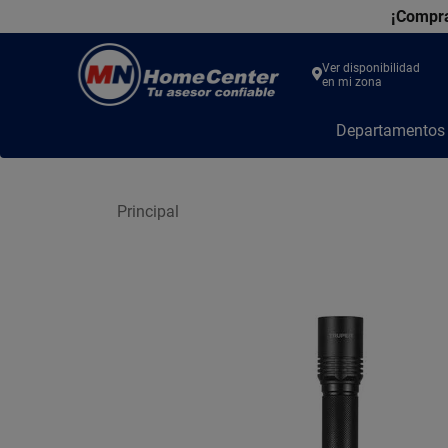
¡Compra
Ver disponibilidad
en mi zona
MN
Departamento
Home
Center
Principal