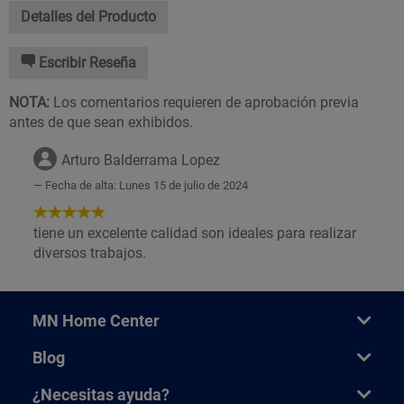
Detalles del Producto
Escribir Reseña
NOTA:
Los comentarios requieren de aprobación previa
antes de que sean exhibidos.
Arturo Balderrama Lopez
Fecha de alta: Lunes 15 de julio de 2024
5
de
tiene un excelente calidad son ideales para realizar
5
diversos trabajos.
Estrellas!
MN Home Center
Blog
¿Necesitas ayuda?