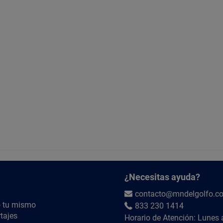
¿Necesitas ayuda?
contacto@mndelgolfo.c
 tu mismo
833 230 1414
tajes
Horario de Atención: Lunes 