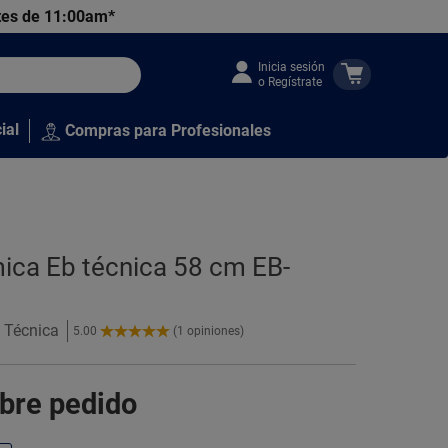
tes de 11:00am*
Inicia sesión
o Regístrate
ial
Compras para Profesionales
ámica Eb técnica 58 cm EB-
b Técnica
5.00
(1 opiniones)
5.00
de
5
obre pedido
Estrellas!