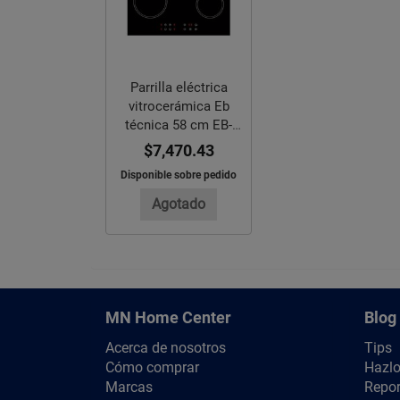
Parrilla eléctrica
vitrocerámica Eb
técnica 58 cm EB-
VITRO60
$7,470.43
Disponible sobre pedido
Agotado
MN Home Center
Blog
Acerca de nosotros
Tips
Cómo comprar
Hazlo
Marcas
Repor