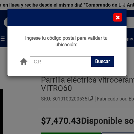
 en línea y recibe desde el mismo día!
*Comprando de L-J An
×
Buscar productos, marcas y ofertas...
Ingrese tu código postal para validar tu
Venta Espec
s
Marcas
Tips que Construyen
ubicación:
Buscar
Parrilla eléctrica vitrocer
VITRO60
SKU:
3010100200535
Fabricado por: E
$7,470.43
Disponible s