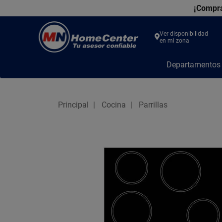
¡Compra
Ver disponibilidad
en mi zona
MN
Departamento
Home
Center
Principal
Cocina
Parrillas