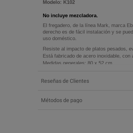
Modelo: K102
No incluye mezcladora.
El fregadero, de la línea Mark, marca Eb 
derecho es
de fácil instalación y se pue
uso doméstico.
Resiste al impacto de platos pesados, e
Está fabricado de acero inoxidable, con 
Medidas generales: 80 x 52 cm.
Medidas de la tina: 41 x 36 cm. Profund
Reseñas de Clientes
*NOTA: El color de los productos pued
Métodos de pago