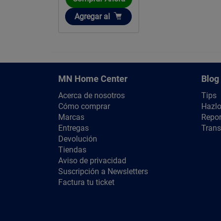
Añadir
Agregar
al
MN Home Center
Blog
Acerca de nosotros
Tips
Cómo comprar
Hazlo
Marcas
Repor
Entregas
Trans
Devolución
Tiendas
Aviso de privacidad
Suscripción a Newsletters
Factura tu ticket