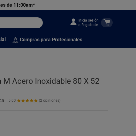
tes de 11:00am*
Inicia sesión
o Regístrate
ial
Compras para Profesionales
 M Acero Inoxidable 80 X 52
ca
5.00
(2 opiniones)
5.00
de
5
Estrellas!