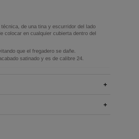
técnica, de una tina y escurridor del lado
de colocar en cualquier cubierta dentro del
vitando que el fregadero se dañe.
acabado satinado y es de calibre 24.
idad: 14 cm.
e variar de lo apreciado en pantalla.