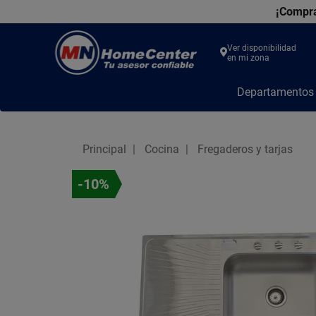
¡Compra
Ver disponibilidad
en mi zona
MN
Departamento
Home
Center
Principal
Cocina
Fregaderos y tarjas
-10%