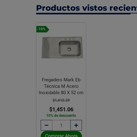
Productos vistos recie
-10%
Fregadero Mark Eb
Técnica M Acero
Inoxidable 80 X 52 cm
$1,612.29
$1,451.06
10% de descuento
Comprar Ahora