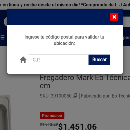
 en línea y recibe desde el mismo día!
*Comprando de L-J An
×
Buscar productos, marcas y ofertas...
Ingrese tu código postal para validar tu
Venta Espec
s
Marcas
Tips que Construyen
ubicación:
Buscar
Fregadero Mark Eb Técnica
cm
SKU:
39100050
Fabricado por: Eb Técni
Promoción
$1,612.29
$1,451.06