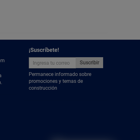
¡Suscríbete!
om
Suscribir
Permanece informado sobre
a
promociones y temas de
.
construcción