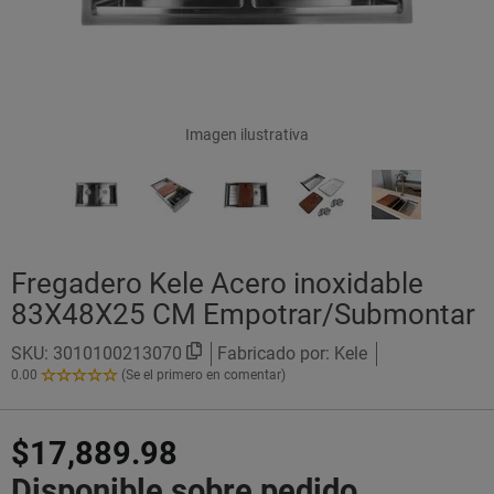
Imagen ilustrativa
Fregadero Kele Acero inoxidable
83X48X25 CM Empotrar/Submontar
SKU:
3010100213070
Fabricado por: Kele
0.00
(Se el primero en comentar)
0.00
de
5
$17,889.98
Estrellas!
Disponible sobre pedido