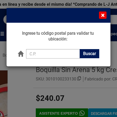
 en línea y recibe desde el mismo día!
*Comprando de L-J An
×
Buscar productos, marcas y ofertas...
Ingrese tu código postal para validar tu
Venta Espec
s
Marcas
Tips que Construyen
ubicación:
Buscar
Boquillas
Boquilla sin Arena
Boquilla Sin Arena 5 kg Cr
SKU:
3010100233130
Fabricado por: 
$240.07
ASISTENTE EXPERTO
DESCARGAR F