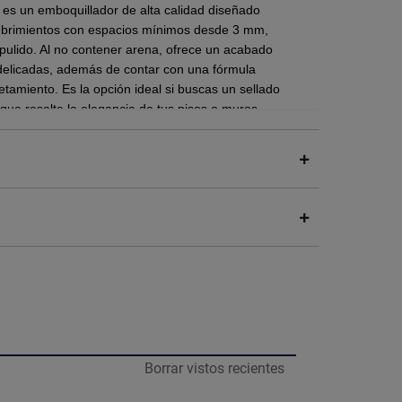
e es un emboquillador de alta calidad diseñado
ecubrimientos con espacios mínimos desde 3 mm,
pulido.
Al no contener arena, ofrece un acabado
es delicadas, además de contar con una fórmula
ietamiento.
Es la opción ideal si buscas un sellado
que resalte la elegancia de tus pisos o muros
ón
nstrucción
a formación de hongos
alación
Borrar vistos recientes
las losetas con una esponja húmeda.