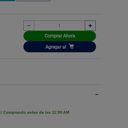
Comprar Ahora
Imagen ilustrati
Añadir
Agregar
al
s! Comprando antes de las 11:00 AM