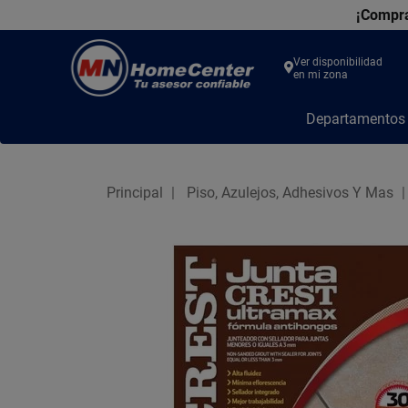
¡Compra
Ver disponibilidad
en mi zona
MN
Departamento
Home
Center
Principal
Piso, Azulejos, Adhesivos Y Mas