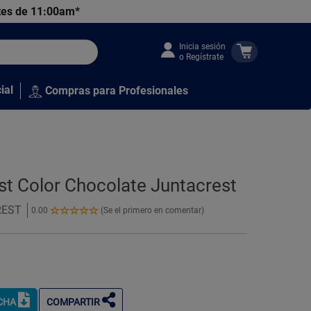
tes de 11:00am*
Inicia sesión
o Regístrate
ial
Compras para Profesionales
est Color Chocolate Juntacrest
CREST
0.00
(Se el primero en comentar)
0.00
de
5
Estrellas!
ICHA
COMPARTIR