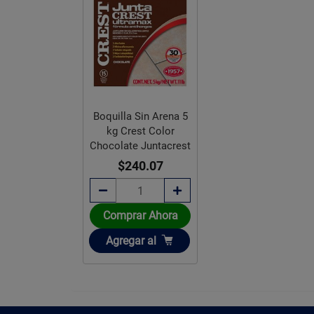
Boquilla Sin Arena 5
kg Crest Color
Chocolate Juntacrest
$240.07
Comprar Ahora
Añadir
Agregar
al