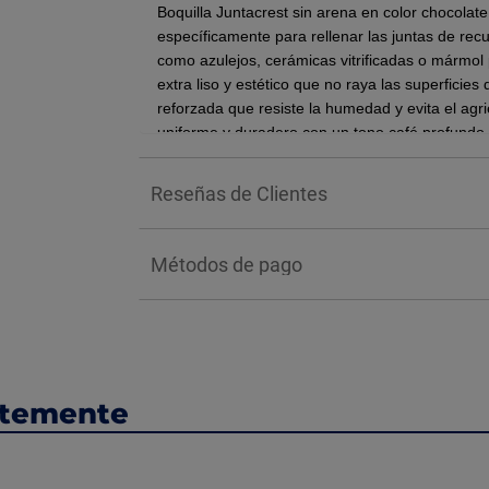
Boquilla Juntacrest sin arena en color chocolat
específicamente para rellenar las juntas de r
como azulejos, cerámicas vitrificadas o mármol 
extra liso y estético que no raya las superfici
reforzada que resiste la humedad y evita el agr
uniforme y duradero con un tono café profundo 
BENEFICIOS:
Reseñas de Clientes
Excelente trabajabilidad para su instalaci
Excelente adherencia a materiales de co
Elaborado con bactericidas, que evitan l
Métodos de pago
Emboquilla y sella en la misma aplicación
Gran versatilidad en colores
Gran facilidad de limpieza durante la inst
No se agrieta
Gran durabilidad
Repele la humedad
ntemente
INSTALACIÓN:
Humedezca ligeramente la superficie de 