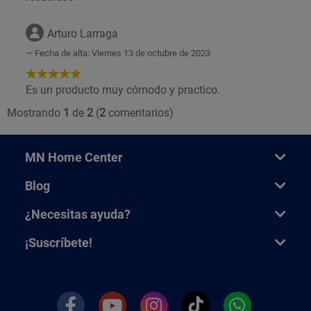
Arturo Larraga
Fecha de alta: Viernes 13 de octubre de 2023
5
de
Es un producto muy cómodo y practico.
5
Mostrando
1
de
2
(
2
comentarios)
Estrellas!
MN Home Center
Blog
¿Necesitas ayuda?
¡Suscríbete!