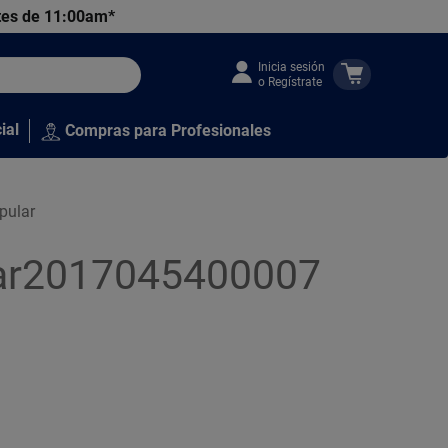
tes de 11:00am*
Inicia sesión
o Regístrate
ial
Compras para Profesionales
pular
lar2017045400007