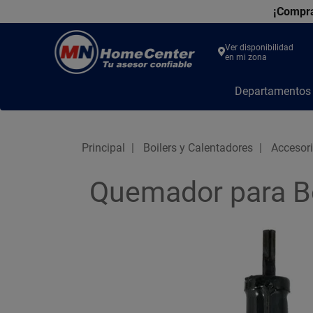
¡Compra
Ver disponibilidad
en mi zona
MN
Departamento
Home
Center
Principal
Boilers y Calentadores
Accesori
Quemador para B