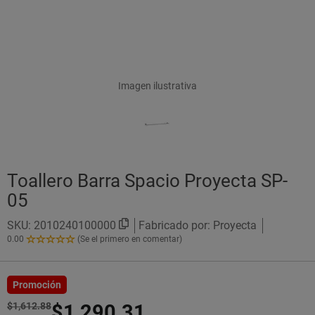
Imagen ilustrativa
Toallero Barra Spacio Proyecta SP-
05
SKU:
2010240100000
Fabricado por: Proyecta
0.00
(Se el primero en comentar)
0.00
de
5
Estrellas!
Promoción
$1,612.88
$1,290.31