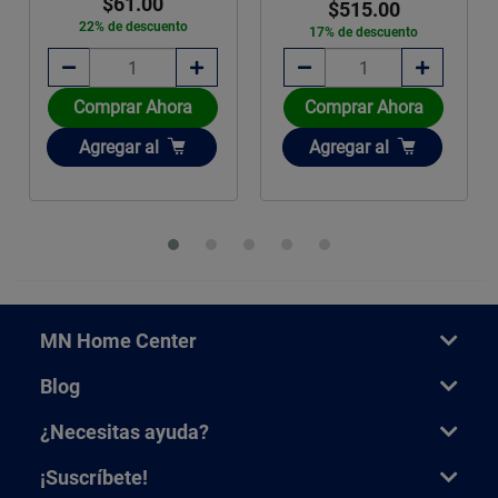
$61.00
$32
$515.00
 de descuento
26% de d
17% de descuento
prar Ahora
Comprar Ahora
Comprar
adir
Añadir
Añadir
regar
al
Agregar
al
Agrega
MN Home Center
Blog
¿Necesitas ayuda?
¡Suscríbete!