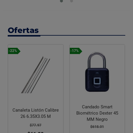
Ofertas
-17%
-26%
Candado Smart
a Listón Calibre
Canastilla M
Biométrico Dexter 45
6.35X3.05 M
Lav
MM Negro
$77.97
$43
$618.01