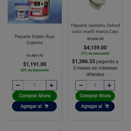
Paquete sanitario Oxford
color marfil marca Cato
Paquete Diablo Rojo
$5,696.29
Cubetón
$4,159.00
27% de descuento
$1,487.70
$1,386.33
pagando a
$1,191.00
3 meses sin intereses
20% de descuento
diferidos
Comprar Ahora
Comprar Ahora
Añadir
Añadir
Agregar
al
Agregar
al