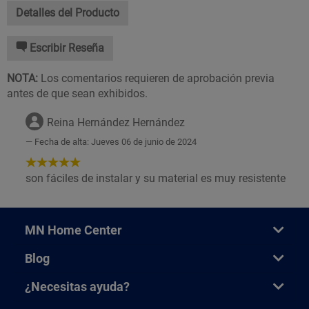
Detalles del Producto
Escribir Reseña
NOTA:
Los comentarios requieren de aprobación previa
antes de que sean exhibidos.
Reina Hernández Hernández
Fecha de alta: Jueves 06 de junio de 2024
5
de
son fáciles de instalar y su material es muy resistente
5
Estrellas!
MN Home Center
Blog
¿Necesitas ayuda?