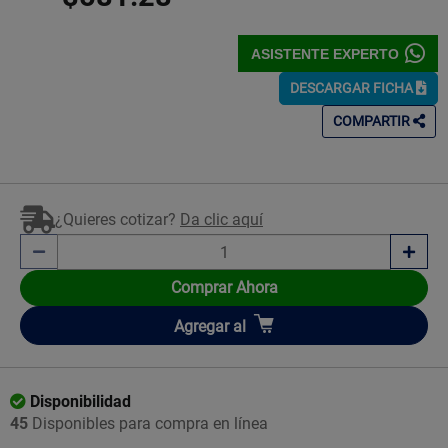
ASISTENTE EXPERTO
DESCARGAR FICHA
COMPARTIR
¿Quieres cotizar?
Da clic aquí
Comprar Ahora
Añadir
Agregar
al
Disponibilidad
45
Disponibles para compra en línea