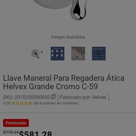
Imagen ilustrativa
Llave Maneral Para Regadera Ática
Helvex Grande Cromo C-59
SKU:
2010250000000
Fabricado por: Helvex
0.00
(Se el primero en comentar)
0.00
de
5
Estrellas!
Promoción
$775.04
$581.28