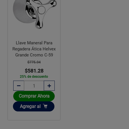
Llave Maneral Para
Regadera Ática Helvex
Grande Cromo C-59
$775.04
$581.28
25% de descuento
Comprar Ahora
Añadir
Agregar
al