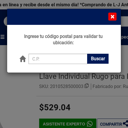
 en línea y recibe desde el mismo día!
*Comprando de L-J An
×
Buscar productos, marcas y ofertas...
Ingrese tu código postal para validar tu
Venta Espec
s
Marcas
Tips que Construyen
ubicación:
Buscar
Llave Individual Rugo par
SKU:
2010528500003
Fabricado por: R
$529.04
ASISTENTE EXPERTO
COMPARTIR