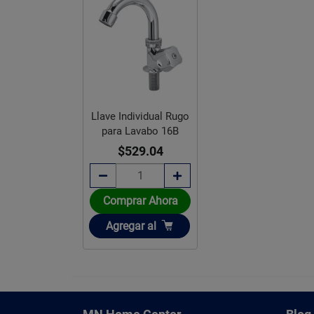
Llave Individual Rugo
para Lavabo 16B
$529.04
Comprar Ahora
Añadir
Agregar
al