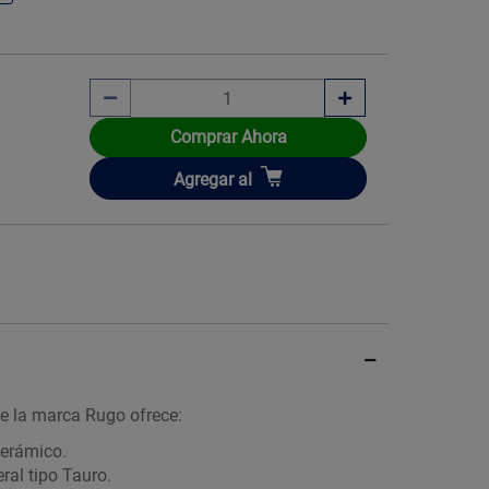
Comprar Ahora
Imagen ilustrati
Añadir
Agregar
al
de la marca Rugo ofrece:
cerámico.
ral tipo Tauro.