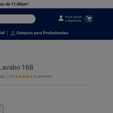
tes de 11:00am*
Inicia sesión
o Regístrate
ial
Compras para Profesionales
a Lavabo 16B
ugo
5.00
(2 opiniones)
5.00
de
5
Estrellas!