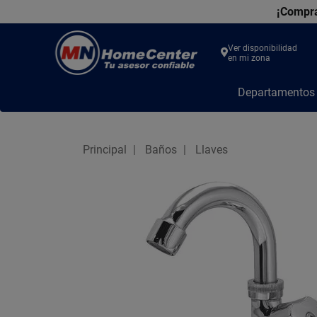
¡Compra
Ver disponibilidad
en mi zona
MN
Departamento
Home
Center
Principal
Baños
Llaves