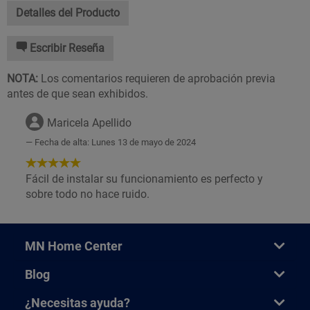
Detalles del Producto
Escribir Reseña
NOTA:
Los comentarios requieren de aprobación previa
antes de que sean exhibidos.
Maricela Apellido
Fecha de alta: Lunes 13 de mayo de 2024
5
de
Fácil de instalar su funcionamiento es perfecto y
5
sobre todo no hace ruido.
Estrellas!
MN Home Center
Blog
¿Necesitas ayuda?